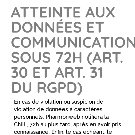
ATTEINTE AUX
DONNÉES ET
COMMUNICATIO
SOUS 72H (ART.
30 ET ART. 31
DU RGPD)
En cas de violation ou suspicion de
violation de données à caractères
personnels, Pharmonweb notifiera la
CNIL, 72h au plus tard, après en avoir pris
connaissance. Enfin, le cas échéant, le